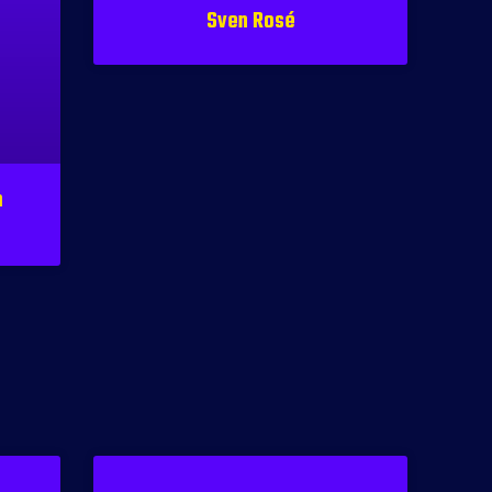
Sven Rosé
m