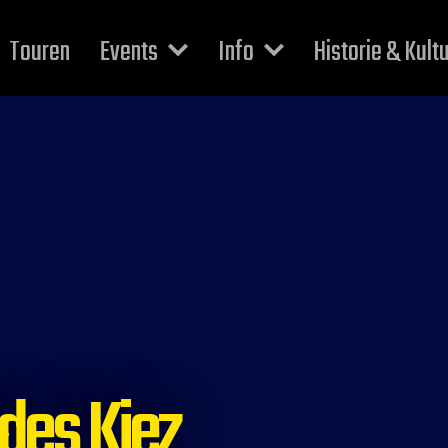
Touren
Events
Info
Historie & Kult
des Kiez