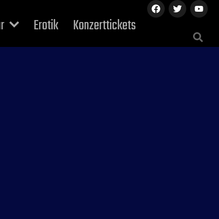
ur
Erotik
Konzerttickets