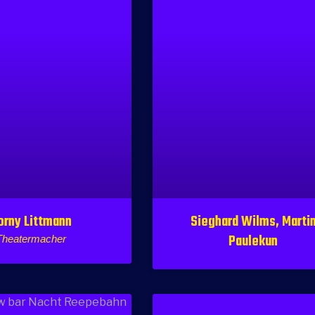
orny Littmann
Sieghard Wilms, Marti
Paulekun
Theatermacher