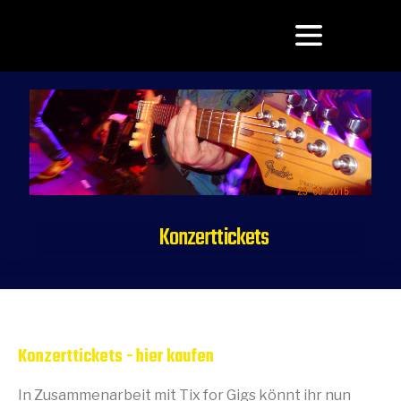
Konzerttickets
Februar 7, 2024
9:18 p.m.
Konzerttickets - hier kaufen
In Zusammenarbeit mit Tix for Gigs könnt ihr nun