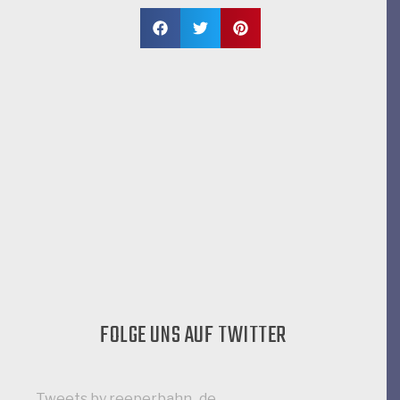
FOLGE UNS AUF TWITTER
Datenschutz
Impressum
Bleib Up To Date was auf der Reeperbahn passiert:
Tweets by reeperbahn_de