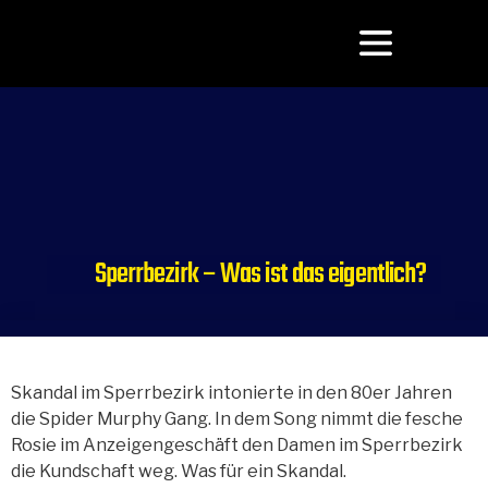
Sperrbezirk – Was ist das eigentlich?
Februar 20, 2017
3:02 p.m.
Skandal im Sperrbezirk intonierte in den 80er Jahren
die Spider Murphy Gang. In dem Song nimmt die fesche
Rosie im Anzeigengeschäft den Damen im Sperrbezirk
die Kundschaft weg. Was für ein Skandal.