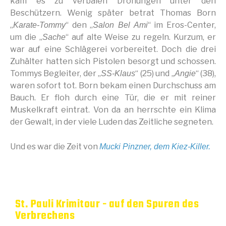
kam es zu verbalen Drohungen unter den
Beschützern. Wenig später betrat Thomas Born
„
“ den „
“ im Eros-Center,
Karate-Tommy
Salon Bel Ami
um die „
“ auf alte Weise zu regeln. Kurzum, er
Sache
war auf eine Schlägerei vorbereitet. Doch die drei
Zuhälter hatten sich Pistolen besorgt und schossen.
Tommys Begleiter, der „
“ (25) und „
“ (38),
SS-Klaus
Angie
waren sofort tot. Born bekam einen Durchschuss am
Bauch. Er floh durch eine Tür, die er mit reiner
Muskelkraft eintrat. Von da an herrschte ein Klima
der Gewalt, in der viele Luden das Zeitliche segneten.
Und es war die Zeit von
Mucki Pinzner, dem Kiez-Killer.
St. Pauli Krimitour - auf den Spuren des
Verbrechens