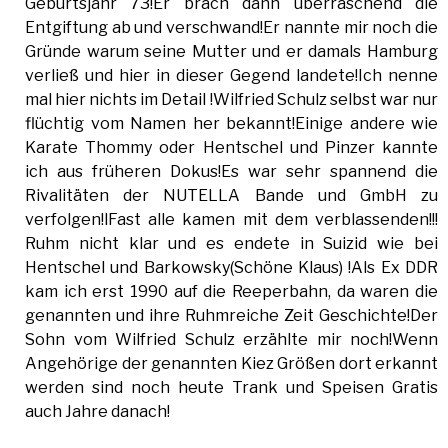
Geburtsjahr 73!Er brach dann überraschend die
Entgiftung ab und verschwand!Er nannte mir noch die
Gründe warum seine Mutter und er damals Hamburg
verließ und hier in dieser Gegend landete!Ich nenne
mal hier nichts im Detail !Wilfried Schulz selbst war nur
flüchtig vom Namen her bekannt!Einige andere wie
Karate Thommy oder Hentschel und Pinzer kannte
ich aus früheren Dokus!Es war sehr spannend die
Rivalitäten der NUTELLA Bande und GmbH zu
verfolgen!lFast alle kamen mit dem verblassenden!!!
Ruhm nicht klar und es endete in Suizid wie bei
Hentschel und Barkowsky(Schöne Klaus) !Als Ex DDR
kam ich erst 1990 auf die Reeperbahn, da waren die
genannten und ihre Ruhmreiche Zeit Geschichte!Der
Sohn vom Wilfried Schulz erzählte mir noch!Wenn
Angehörige der genannten Kiez Größen dort erkannt
werden sind noch heute Trank und Speisen Gratis
auch Jahre danach!