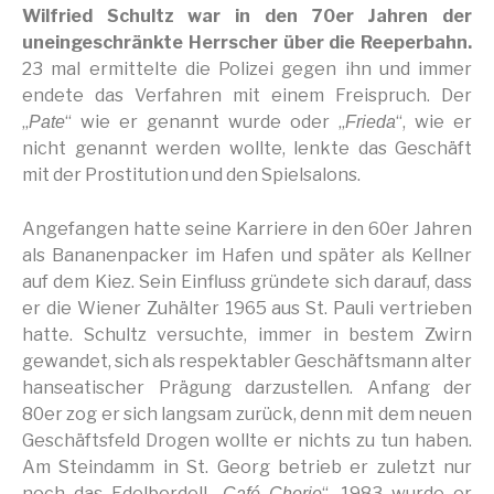
Wilfried Schultz war in den 70er Jahren der
uneingeschränkte Herrscher über die Reeperbahn.
23 mal ermittelte die Polizei gegen ihn und immer
endete das Verfahren mit einem Freispruch. Der
„
“ wie er genannt wurde oder „
“, wie er
Pate
Frieda
nicht genannt werden wollte, lenkte das Geschäft
mit der Prostitution und den Spielsalons.
Angefangen hatte seine Karriere in den 60er Jahren
als Bananenpacker im Hafen und später als Kellner
auf dem Kiez. Sein Einfluss gründete sich darauf, dass
er die Wiener Zuhälter 1965 aus St. Pauli vertrieben
hatte. Schultz versuchte, immer in bestem Zwirn
gewandet, sich als respektabler Geschäftsmann alter
hanseatischer Prägung darzustellen. Anfang der
80er zog er sich langsam zurück, denn mit dem neuen
Geschäftsfeld Drogen wollte er nichts zu tun haben.
Am Steindamm in St. Georg betrieb er zuletzt nur
noch das Edelbordell „
“. 1983 wurde er
Café Cherie