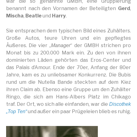
war die so genannte GMBH, eine Gruppierung
benannt nach den Vornamen der Beteiligten
Gerd
,
Mischa
,
Beatle
und
Harry
.
Sie entsprachen dem typischen Bild eines Zuhälters.
Große Autos, teure Uhren und ein gepflegtes
Äußeres. Die vier „
“ der GMBH strichen pro
Manager
Monat bis zu 200.000 Mark ein. Zu den von ihnen
dominierten Läden gehörten das Eros-Center und
das Palais d’Amour. Ende der 70er, Anfang der 80er
Jahre, kam es zu unliebsamer Konkurrenz. Die Bubis
rund um die Nutella Bande steckten auf dem Kiez
ihren Claim ab. Ebenso eine Gruppe um den Zuhälter
Ringo, die sich am Hans-Albers Platz im Chikago
traf. Der Ort, wo sich alle einfanden, war die
Discothek
und außer ein paar Prügeleien blieb es ruhig.
„Top Ten“