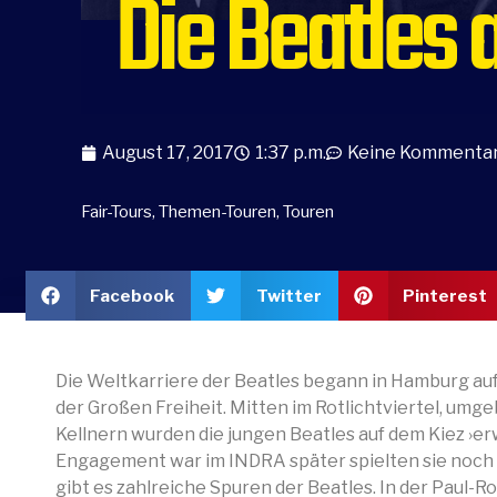
Die Beatles a
August 17, 2017
1:37 p.m.
Keine Kommenta
Fair-Tours
,
Themen-Touren
,
Touren
Facebook
Twitter
Pinterest
Die Weltkarriere der Beatles begann in Hamburg au
der Großen Freiheit. Mitten im Rotlichtviertel, um
Kellnern wurden die jungen Beatles auf dem Kiez ›er
Engagement war im INDRA später spielten sie noch i
gibt es zahlreiche Spuren der Beatles. In der Paul-R