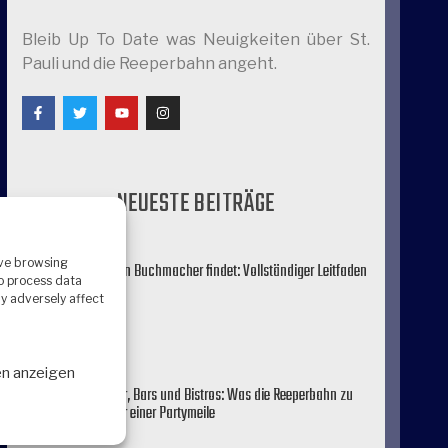
Bleib Up To Date was Neuigkeiten über St.
Pauli und die Reeperbahn angeht.
NEUESTE BEITRÄGE
ove browsing
Wie man den besten Buchmacher findet: Vollständiger Leitfaden
to process data
3. Juni 2026
y adversely affect
Mehr »
en anzeigen
Live-Musik, Theater, Bars und Bistros: Was die Reeperbahn zu
mehr macht als nur einer Partymeile
29. April 2026