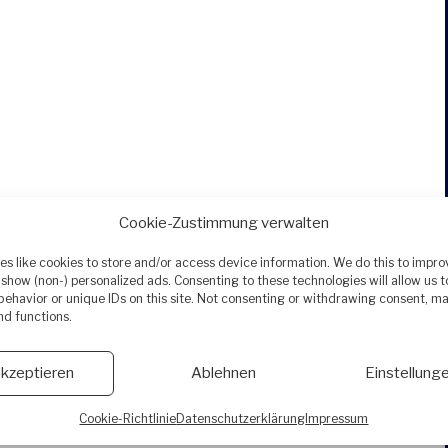
Cookie-Zustimmung verwalten
s like cookies to store and/or access device information. We do this to impr
show (non-) personalized ads. Consenting to these technologies will allow us 
ehavior or unique IDs on this site. Not consenting or withdrawing consent, ma
nd functions.
akzeptieren
Ablehnen
Einstellung
Cookie-Richtlinie
Datenschutzerklärung
Impressum