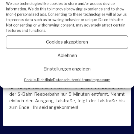
We use technologies like cookies to store and/or access device
information. We do this to improve browsing experience and to show
Was ist nicht enthalten
(non-) personalized ads. Consenting to these technologies will allow us
to process data such as browsing behavior or unique IDs on this site.
Not consenting or withdrawing consent, may adversely affect certain
features and functions.
Gut zu wissen
Cookies akzeptieren
Altersempfehlung: ab 18 Jahren
Ablehnen
Treffpunkt
Einstellungen anzeigen
Siehe auf der Landkarte
Cookie-Richtlinie
Datenschutzerklärung
Impressum
Treffpunkt ist das St. Pauli Office, Wohlwillstraße 1. Von
der Reeperbahn aus maximal 10 Minuten entfernt, von
der S-Bahn Reeperbahn nur 5 Minuten entfernt. Nehmt
einfach den Ausgang Talstraße, folgt der Talstraße bis
zum Ende - Ihr seid angekommen!