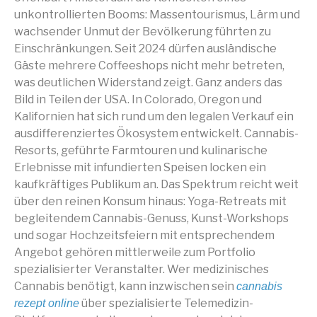
unkontrollierten Booms: Massentourismus, Lärm und
wachsender Unmut der Bevölkerung führten zu
Einschränkungen. Seit 2024 dürfen ausländische
Gäste mehrere Coffeeshops nicht mehr betreten,
was deutlichen Widerstand zeigt. Ganz anders das
Bild in Teilen der USA. In Colorado, Oregon und
Kalifornien hat sich rund um den legalen Verkauf ein
ausdifferenziertes Ökosystem entwickelt. Cannabis-
Resorts, geführte Farmtouren und kulinarische
Erlebnisse mit infundierten Speisen locken ein
kaufkräftiges Publikum an. Das Spektrum reicht weit
über den reinen Konsum hinaus: Yoga-Retreats mit
begleitendem Cannabis-Genuss, Kunst-Workshops
und sogar Hochzeitsfeiern mit entsprechendem
Angebot gehören mittlerweile zum Portfolio
spezialisierter Veranstalter. Wer medizinisches
Cannabis benötigt, kann inzwischen sein
cannabis
über spezialisierte Telemedizin-
rezept online