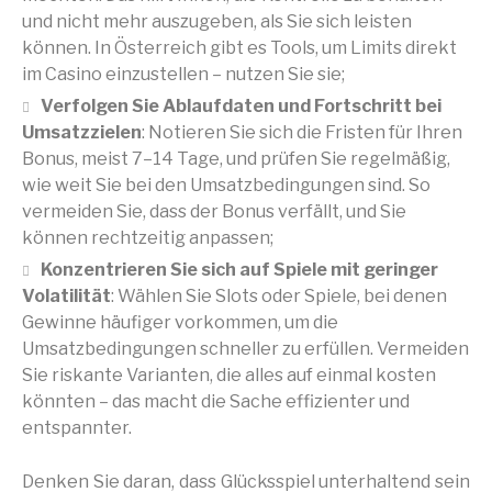
und nicht mehr auszugeben, als Sie sich leisten
können. In Österreich gibt es Tools, um Limits direkt
im Casino einzustellen – nutzen Sie sie;
Verfolgen Sie Ablaufdaten und Fortschritt bei
Umsatzzielen
: Notieren Sie sich die Fristen für Ihren
Bonus, meist 7–14 Tage, und prüfen Sie regelmäßig,
wie weit Sie bei den Umsatzbedingungen sind. So
vermeiden Sie, dass der Bonus verfällt, und Sie
können rechtzeitig anpassen;
Konzentrieren Sie sich auf Spiele mit geringer
Volatilität
: Wählen Sie Slots oder Spiele, bei denen
Gewinne häufiger vorkommen, um die
Umsatzbedingungen schneller zu erfüllen. Vermeiden
Sie riskante Varianten, die alles auf einmal kosten
könnten – das macht die Sache effizienter und
entspannter.
Denken Sie daran, dass Glücksspiel unterhaltend sein