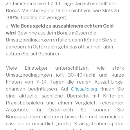
Zeitlimits sind meist 7-14 Tage, danach verfällt der
Bonus. Manche Spiele zählen nicht voll, wie Slots zu
100%, Tischspiele weniger;
Wie Bonusgeld zu auszahlenem echtem Geld
wird
: Gewinne aus dem Bonus müssen die
Umsatzbedingungen erfüllen, dann können Sie sie
abheben. In Österreich geht das oft schnell, aber
achten Sie auf Gebühren.
Viele Einsteiger unterschätzen, wie stark
Umsatzbedingungen (oft 30–40-fach) und kurze
Fristen von 7–14 Tagen die realen Auszahlungs­
chancen beeinflussen. Auf
finden Sie
Citeulike.org
eine aktuelle, sachliche Übersicht mit Kriterien,
Praxisbeispielen und einem Vergleich relevanter
Angebote für Österreich. So können Sie
Bonusaktionen nüchtern bewerten und vermeiden,
dass ein vermeintlich „gratis” Startguthaben später