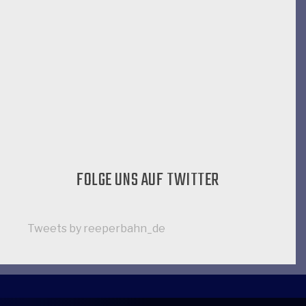
FOLGE UNS AUF TWITTER
Tweets by reeperbahn_de