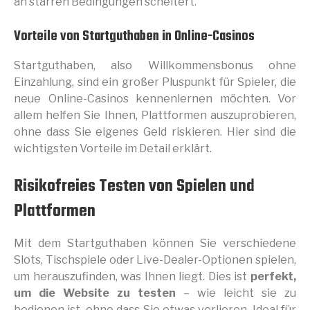
an starren Bedingungen scheitert.
Vorteile von Startguthaben in Online-Casinos
Startguthaben, also Willkommensbonus ohne
Einzahlung, sind ein großer Pluspunkt für Spieler, die
neue Online-Casinos kennenlernen möchten. Vor
allem helfen Sie Ihnen, Plattformen auszuprobieren,
ohne dass Sie eigenes Geld riskieren. Hier sind die
wichtigsten Vorteile im Detail erklärt.
Risikofreies Testen von Spielen und
Plattformen
Mit dem Startguthaben können Sie verschiedene
Slots, Tischspiele oder Live-Dealer-Optionen spielen,
um herauszufinden, was Ihnen liegt. Dies ist
perfekt,
um die Website zu testen
– wie leicht sie zu
bedienen ist, ohne dass Sie etwas verlieren. Ideal für