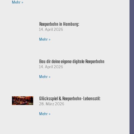
Mehr »
Reeperbahn in Hamburg:
14. April 2026
Mehr »
Bau dir deine eigene digitale Reeperbahn
14. April 2026
Mehr »
Glücksspiel & Reeperbahn-Lebensstil:
28. März 2026
Mehr »