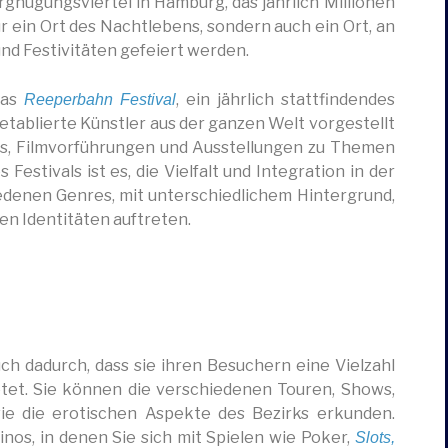
gnügungsviertel in Hamburg, das jährlich Millionen
r ein Ort des Nachtlebens, sondern auch ein Ort, an
und Festivitäten gefeiert werden.
das
, ein jährlich stattfindendes
Reeperbahn Festival
etablierte Künstler aus der ganzen Welt vorgestellt
sts, Filmvorführungen und Ausstellungen zu Themen
 Festivals ist es, die Vielfalt und Integration in der
edenen Genres, mit unterschiedlichem Hintergrund,
en Identitäten auftreten.
uch dadurch, dass sie ihren Besuchern eine Vielzahl
etet. Sie können die verschiedenen Touren, Shows,
e die erotischen Aspekte des Bezirks erkunden.
nos, in denen Sie sich mit Spielen wie Poker,
Slots,