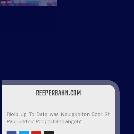
REEPERBAHN.COM
Bleib Up To Date was Neuigkeiten über St.
Pauli und die Reeperbahn angeht.