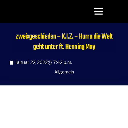
zweixgeschieden – K.I.Z. – Hurra die Welt
geht unter ft. Henning May
Januar 22, 2022
7:42 p.m.
Allgemein