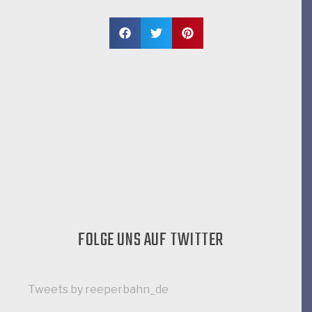
FOLGE UNS AUF TWITTER
Datenschutz
Impressum
Bleib Up To Date was auf der Reeperbahn passiert:
Tweets by reeperbahn_de