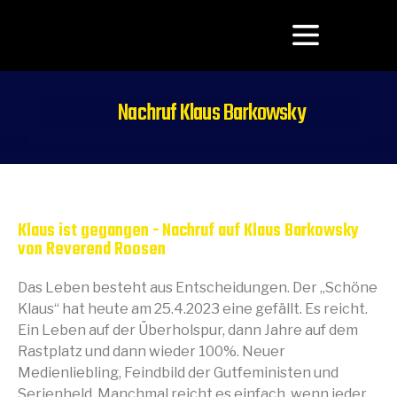
Nachruf Klaus Barkowsky
März 15, 2025
4:08 p.m.
Klaus ist gegangen - Nachruf auf Klaus Barkowsky
von Reverend Roosen
Das Leben besteht aus Entscheidungen. Der „Schöne
Klaus“ hat heute am 25.4.2023 eine gefällt. Es reicht.
Ein Leben auf der Überholspur, dann Jahre auf dem
Rastplatz und dann wieder 100%. Neuer
Medienliebling, Feindbild der Gutfeministen und
Serienheld. Manchmal reicht es einfach, wenn jeder