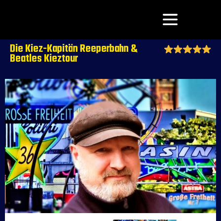
Die Kiez-Kapitän Reeperbahn &
Beatles Kieztour