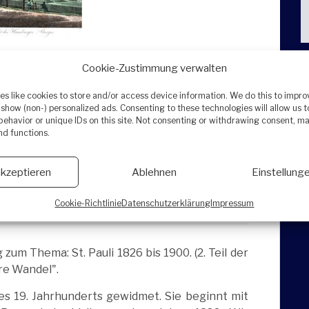
Cookie-Zustimmung verwalten
s like cookies to store and/or access device information. We do this to impr
show (non-) personalized ads. Consenting to these technologies will allow us 
ehavior or unique IDs on this site. Not consenting or withdrawing consent, ma
nd functions.
akzeptieren
Ablehnen
Einstellung
r Quellen aus dem 19. Jahrhundert
Cookie-Richtlinie
Datenschutzerklärung
Impressum
zum Thema: St. Pauli 1826 bis 1900. (2. Teil der
re Wandel".
des 19. Jahrhunderts gewidmet. Sie beginnt mit