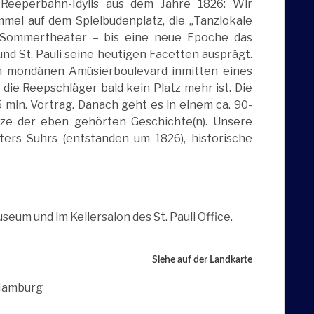
 Reeperbahn-Idylls aus dem Jahre 1826: Wir
el auf dem Spielbudenplatz, die „Tanzlokale
 Sommertheater – bis eine neue Epoche das
nd St. Pauli seine heutigen Facetten ausprägt.
em mondänen Amüsierboulevard inmitten eines
die Reepschläger bald kein Platz mehr ist. Die
 min. Vortrag. Danach geht es in einem ca. 90-
ze der eben gehörten Geschichte(n). Unsere
eters Suhrs (entstanden um 1826), historische
useum und im Kellersalon des St. Pauli Office.
Siehe auf der Landkarte
 Hamburg