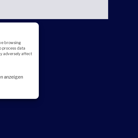
ove browsing
to process data
y adversely affect
en anzeigen