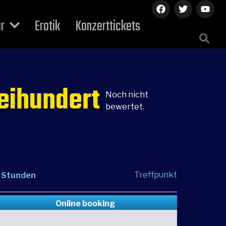
ur
Erotik
Konzerttickets
weihundert
Noch nicht
bewertet.
Treffpunkt
 Stunden
Online booking