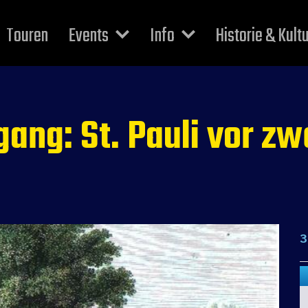
Touren
Events
Info
Historie & Kult
ang: St. Pauli vor z
3