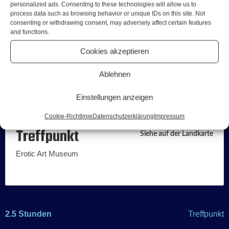
personalized ads. Consenting to these technologies will allow us to
1 Rotwein
process data such as browsing behavior or unique IDs on this site. Not
1 Mexikaner
consenting or withdrawing consent, may adversely affect certain features
and functions.
Was ist nicht enthalten
Cookies akzeptieren
Getränke in der Lorsin Art Bar
Ablehnen
Gut zu wissen
Einstellungen anzeigen
Es wird frivol
Cookie-Richtlinie
Datenschutzerklärung
Impressum
Treffpunkt
Siehe auf der Landkarte
Erotic Art Museum
2.5 Stunden
Treffpunkt