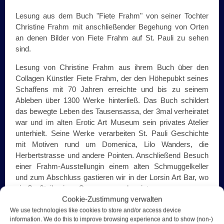
Lesung aus dem Buch "Fiete Frahm" von seiner Tochter
Christine Frahm mit anschließender Begehung von Orten
an denen Bilder von Fiete Frahm auf St. Pauli zu sehen
sind.
Lesung von Christine Frahm aus ihrem Buch über den
Collagen Künstler Fiete Frahm, der den Höhepubkt seines
Schaffens mit 70 Jahren erreichte und bis zu seinem
Ableben über 1300 Werke hinterließ. Das Buch schildert
das bewegte Leben des Tausensassa, der 3mal verheiratet
war und im alten Erotic Art Museum sein privates Atelier
unterhielt. Seine Werke verarbeiten St. Pauli Geschichte
mit Motiven rund um Domenica, Lilo Wanders, die
Herbertstrasse und andere Pointen. Anschließend Besuch
einer Frahm-Ausstellungin einem alten Schmuggelkeller
und zum Abschluss gastieren wir in der Lorsin Art Bar, wo
ein Großteil seines Ouevres zu sehen ist.
Cookie-Zustimmung verwalten
Was ist enthalten
We use technologies like cookies to store and/or access device
information. We do this to improve browsing experience and to show (non-)