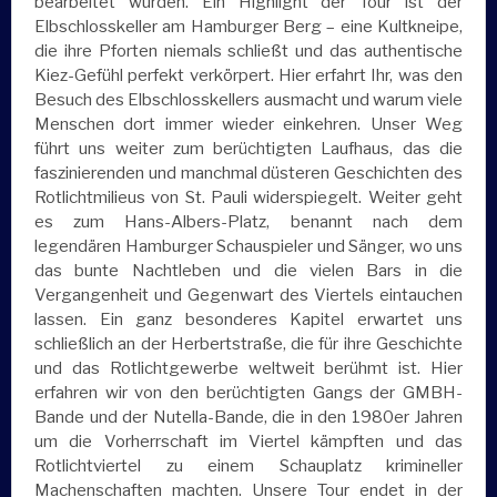
bearbeitet wurden. Ein Highlight der Tour ist der
Elbschlosskeller am Hamburger Berg – eine Kultkneipe,
die ihre Pforten niemals schließt und das authentische
Kiez-Gefühl perfekt verkörpert. Hier erfahrt Ihr, was den
Besuch des Elbschlosskellers ausmacht und warum viele
Menschen dort immer wieder einkehren. Unser Weg
führt uns weiter zum berüchtigten Laufhaus, das die
faszinierenden und manchmal düsteren Geschichten des
Rotlichtmilieus von St. Pauli widerspiegelt. Weiter geht
es zum Hans-Albers-Platz, benannt nach dem
legendären Hamburger Schauspieler und Sänger, wo uns
das bunte Nachtleben und die vielen Bars in die
Vergangenheit und Gegenwart des Viertels eintauchen
lassen. Ein ganz besonderes Kapitel erwartet uns
schließlich an der Herbertstraße, die für ihre Geschichte
und das Rotlichtgewerbe weltweit berühmt ist. Hier
erfahren wir von den berüchtigten Gangs der GMBH-
Bande und der Nutella-Bande, die in den 1980er Jahren
um die Vorherrschaft im Viertel kämpften und das
Rotlichtviertel zu einem Schauplatz krimineller
Machenschaften machten. Unsere Tour endet in der