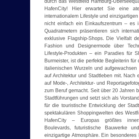
durch das Westfield Hamburg-Überseequar
HafenCity! Hier erwartet Sie eine at
internationalem Lifestyle und einzigartig
nicht einfach ein Einkaufszentrum – es i
Quadratmetern präsentieren sich interna
exklusive Flagship-Shops. Die Vielfalt 
Fashion und Designermode über Techn
Lifestyle-Produkten – ein Paradies für 
Burmeister, ist die perfekte Begleiterin f
italienischen Wurzeln und aufgewachsen i
auf Architektur und Stadtleben mit. Nac
auf Mode-, Architektur- und Reportagefotog
zum Beruf gemacht. Seit über 20 Jahren b
Stadtführungen und setzt sich als Vorsta
für die touristische Entwicklung der Stad
spektakulären Shoppingwelten des Westfie
HafenCity – Europas größtes innerstä
Boulevards, futuristische Bauwerke u
einzigartige Atmosphäre. Ein besonderes Hi