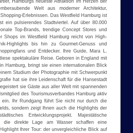
tier, Hamburgs neueste Attraktion im Herzen der
emberaubende Welt aus moderner Architektur,
en Shopping-Erlebnissen. Das Westfield Hamburg ist
st ein pulsierendes Stadtviertel. Auf über 80.000
tionale Top-Brands, trendige Concept Stores und
der Shops im Westfield Hamburg reicht von High-
ik-Highlights bis hin zu Gourmet-Genuss und
Shoppingfans und Entdecker. Ihre Guide, Mara L.
ür diese spektakuläre Reise. Geboren in England mit
n Hamburg, bringt sie einen internationalen Blick
h einem Studium der Photographie mit Schwerpunkt
rafie hat sie ihre Leidenschaft für die Hansestadt
egeistert sie Gäste aus aller Welt mit spannenden
ndsmitglied des Tourismusverbandes Hamburg aktiv
t ein. Ihr Rundgang führt Sie nicht nur durch die
lds, sondern zeigt Ihnen auch die Highlights der
dtisches Entwicklungsprojekt. Majestätische
nd die direkte Lage am Wasser schaffen eine
ghlight Ihrer Tour: der unvergleichliche Blick auf