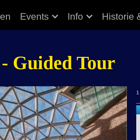
ren
Events
Info
Historie 
 - Guided Tour
1