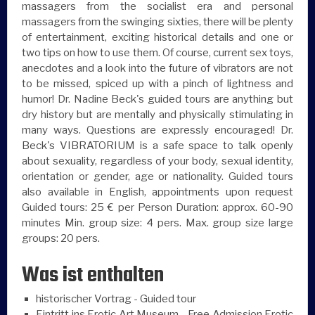
massagers from the socialist era and personal
massagers from the swinging sixties, there will be plenty
of entertainment, exciting historical details and one or
two tips on how to use them. Of course, current sex toys,
anecdotes and a look into the future of vibrators are not
to be missed, spiced up with a pinch of lightness and
humor! Dr. Nadine Beck's guided tours are anything but
dry history but are mentally and physically stimulating in
many ways. Questions are expressly encouraged! Dr.
Beck's VIBRATORIUM is a safe space to talk openly
about sexuality, regardless of your body, sexual identity,
orientation or gender, age or nationality. Guided tours
also available in English, appointments upon request
Guided tours: 25 € per Person Duration: approx. 60-90
minutes Min. group size: 4 pers. Max. group size large
groups: 20 pers.
Was ist enthalten
historischer Vortrag - Guided tour
Eintritt ins Erotic Art Museum - Free Admission Erotic