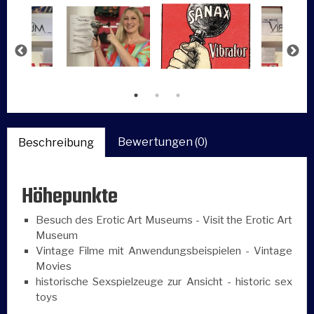
Bewertungen (0)
Beschreibung
Höhepunkte
Besuch des Erotic Art Museums - Visit the Erotic Art
Museum
Vintage Filme mit Anwendungsbeispielen - Vintage
Movies
historische Sexspielzeuge zur Ansicht - historic sex
toys