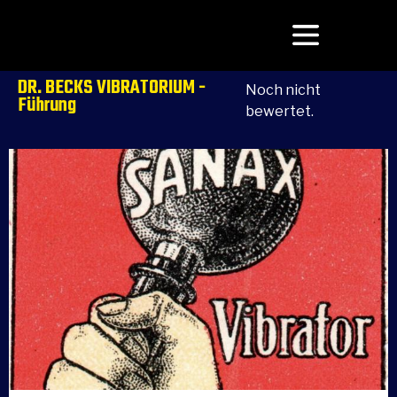
DR. BECKS VIBRATORIUM -
Noch nicht
Führung
bewertet.