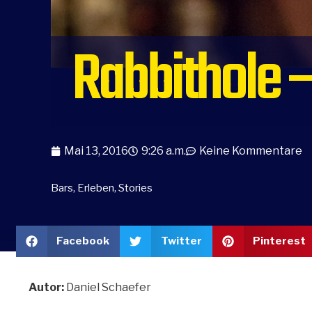
Rabbithole –
Mai 13, 2016
9:26 a.m.
Keine Kommentare
Bars
,
Erleben
,
Stories
Facebook
Twitter
Pinterest
Autor:
Daniel Schaefer