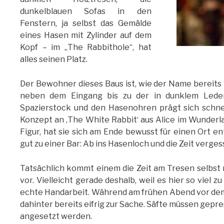
dunkelblauen Sofas in den
Fenstern, ja selbst das Gemälde
eines Hasen mit Zylinder auf dem
Kopf – im „The Rabbithole“, hat
alles seinen Platz.
Der Bewohner dieses Baus ist, wie der Name bereits 
neben dem Eingang bis zu der in dunklem Lede
Spazierstock und den Hasenohren prägt sich schnel
Konzept an ‚The White Rabbit‘ aus Alice im Wunderla
Figur, hat sie sich am Ende bewusst für einen Ort e
gut zu einer Bar: Ab ins Hasenloch und die Zeit verges
Tatsächlich kommt einem die Zeit am Tresen selbst 
vor. Vielleicht gerade deshalb, weil es hier so viel 
echte Handarbeit. Während am frühen Abend vor dem
dahinter bereits eifrig zur Sache. Säfte müssen gepre
angesetzt werden.