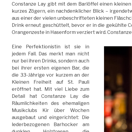
Constanze Lay gibt mit dem Barlöffel einen kleine
kurzes Zögern, ein nachdenklicher Blick – irgendet
aus einer der vielen unbeschrifteten kleinen Fläschc
Drink erneut geschüttelt, bevor er in die gekühlte C
Orangenzeste in Hasenform verziert wird. Constanze b
Eine Perfektionistin ist sie in
jedem Fall. Das merkt man nicht
nur bei ihren Drinks, sondern auch
bei ihrer ersten eigenen Bar, die
die 33-Jährige vor kurzem an der
Kleinen Freiheit auf St. Pauli
eröffnet hat. Mit viel Liebe zum
Detail hat Constanze Lay die
Räumlichkeiten des ehemaligen
Musikclubs Kir über Wochen
ausgebaut und eingerichtet: Die
lederbezogenen Barhocker am
dunklen Holztresen, die