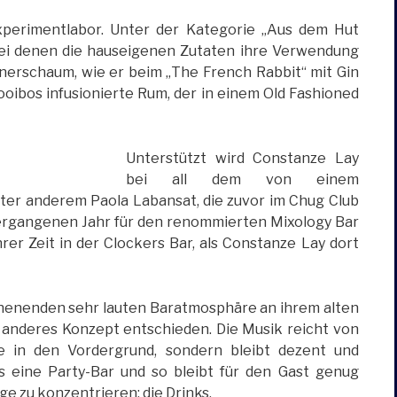
Experimentlabor. Unter der Kategorie „Aus dem Hut
bei denen die hauseigenen Zutaten ihre Verwendung
nerschaum, wie er beim „The French Rabbit“ mit Gin
ooibos infusionierte Rum, der in einem Old Fashioned
Unterstützt wird Constanze Lay
bei all dem von einem
unter anderem Paola Labansat, die zuvor im Chug Club
 vergangenen Jahr für den renommierten Mixology Bar
er Zeit in der Clockers Bar, als Constanze Lay dort
henenden sehr lauten Baratmosphäre an ihrem alten
in anderes Konzept entschieden. Die Musik reicht von
ie in den Vordergrund, sondern bleibt dezent und
als eine Party-Bar und so bleibt für den Gast genug
ge zu konzentrieren: die Drinks.