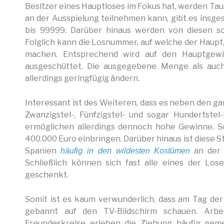
Besitzer eines Hauptloses im Fokus hat, werden Ta
an der Ausspielung teilnehmen kann, gibt es insg
bis 99999. Darüber hinaus werden von diesen sog
Folglich kann die Losnummer, auf welche der Hauptg
machen. Entsprechend wird auf den Hauptgew
ausgeschüttet. Die ausgegebene Menge als auch
allerdings geringfügig ändern.
Interessant ist des Weiteren, dass es neben den gan
Zwanzigstel-, Fünfzigstel- und sogar Hundertstel-
ermöglichen allerdings dennoch hohe Gewinne. S
400.000 Euro einbringen. Darüber hinaus ist diese S
Spanien
an der 
häufig in den wildesten Kostümen
Schließlich können sich fast alle eines der Lo
geschenkt.
Somit ist es kaum verwunderlich, dass am Tag de
gebannt auf den TV-Bildschirm schauen. Arbei
Freundeskreise erleben die Ziehung häufig gem