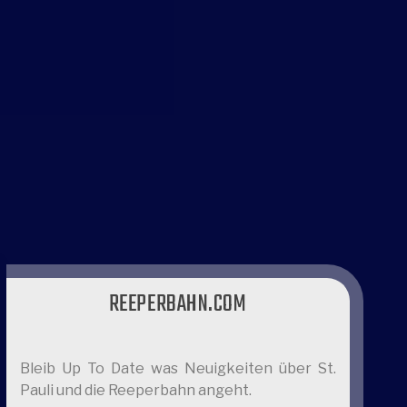
REEPERBAHN.COM
Bleib Up To Date was Neuigkeiten über St.
Pauli und die Reeperbahn angeht.