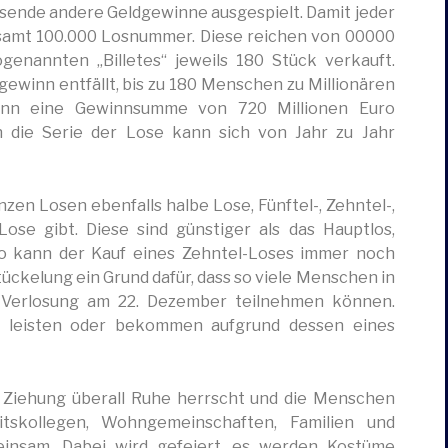
usende andere Geldgewinne ausgespielt. Damit jeder
esamt 100.000 Losnummer. Diese reichen von 00000
enannten „Billetes“ jeweils 180 Stück verkauft.
ewinn entfällt, bis zu 180 Menschen zu Millionären
inn eine Gewinnsumme von 720 Millionen Euro
 die Serie der Lose kann sich von Jahr zu Jahr
zen Losen ebenfalls halbe Lose, Fünftel-, Zehntel-,
Lose gibt. Diese sind günstiger als das Hauptlos,
o kann der Kauf eines Zehntel-Loses immer noch
tückelung ein Grund dafür, dass so viele Menschen in
Verlosung am 22. Dezember teilnehmen können.
se leisten oder bekommen aufgrund dessen eines
r Ziehung überall Ruhe herrscht und die Menschen
tskollegen, Wohngemeinschaften, Familien und
einsam. Dabei wird gefeiert, es werden Kostüme