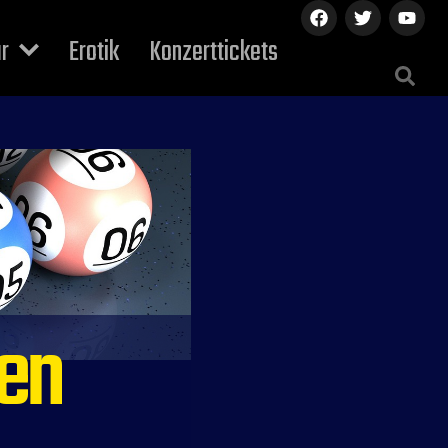
ur
Erotik
Konzerttickets
ten