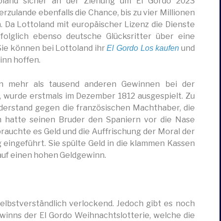
toland sicher an der Ziehung um El Gordo 2023
lande ebenfalls die Chance, bis zu vier Millionen
 Da Lottoland mit europäischer Lizenz die Dienste
 folglich ebenso deutsche Glücksritter über eine
Sie können bei Lottoland ihr
und
El Gordo Los kaufen
inn hoffen.
en mehr als tausend anderen Gewinnen bei der
t, wurde erstmals im Dezember 1812 ausgespielt. Zu
iderstand gegen die französischen Machthaber, die
 hatte seinen Bruder den Spaniern vor die Nase
brauchte es Geld und die Auffrischung der Moral der
eingeführt. Sie spülte Geld in die klammen Kassen
auf einen hohen Geldgewinn.
elbstverständlich verlockend. Jedoch gibt es noch
inns der El Gordo Weihnachtslotterie, welche die