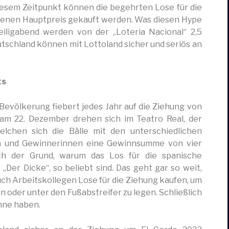
diesem Zeitpunkt können die begehrten Lose für die
ndenen Hauptpreis gekauft werden. Was diesen Hype
Heiligabend werden von der „Loteria Nacional“ 2,5
tschland können mit Lottoland sicher und seriös an
ts
evölkerung fiebert jedes Jahr auf die Ziehung von
 am 22. Dezember drehen sich im Teatro Real, der
welchen sich die Bälle mit den unterschiedlichen
n und Gewinnerinnen eine Gewinnsumme von vier
uch der Grund, warum das Los für die spanische
„Der Dicke“, so beliebt sind. Das geht gar so weit,
uch Arbeitskollegen Lose für die Ziehung kaufen, um
n oder unter den Fußabstreifer zu legen. Schließlich
nne haben.