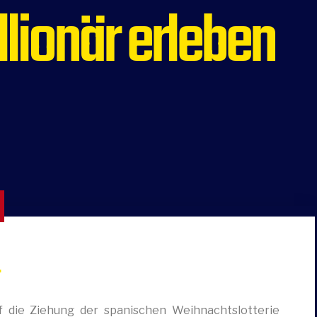
llionär erleben
r
f die Ziehung der spanischen Weihnachtslotterie