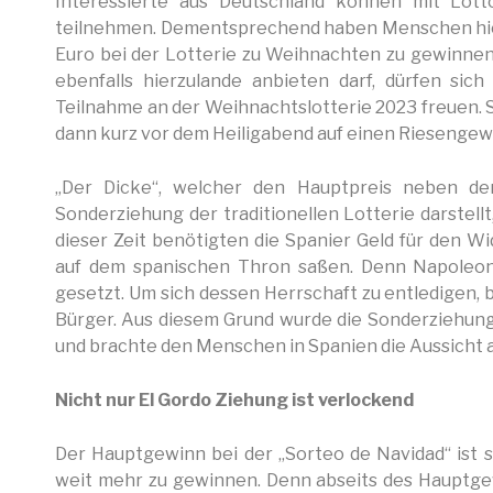
Interessierte aus Deutschland können mit Lot
teilnehmen. Dementsprechend haben Menschen hierzu
Euro bei der Lotterie zu Weihnachten zu gewinnen.
ebenfalls hierzulande anbieten darf, dürfen sich
Teilnahme an der Weihnachtslotterie 2023 freuen. 
dann kurz vor dem Heiligabend auf einen Riesengew
„Der Dicke“, welcher den Hauptpreis neben d
Sonderziehung der traditionellen Lotterie darstell
dieser Zeit benötigten die Spanier Geld für den W
auf dem spanischen Thron saßen. Denn Napoleon
gesetzt. Um sich dessen Herrschaft zu entledigen, 
Bürger. Aus diesem Grund wurde die Sonderziehung 
und brachte den Menschen in Spanien die Aussicht 
Nicht nur El Gordo Ziehung ist verlockend
Der Hauptgewinn bei der „Sorteo de Navidad“ ist s
weit mehr zu gewinnen. Denn abseits des Hauptgew