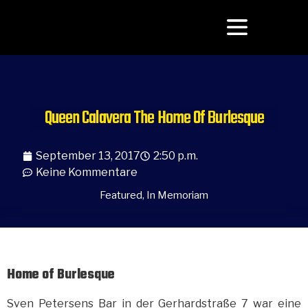
Queen Calavera
The Home Of Burlesque
September 13, 2017
2:50 p.m.
Keine Kommentare
Featured
,
In Memoriam
Home of Burlesque
Sven Petersens Bar in der Gerhardstraße 7 war eine