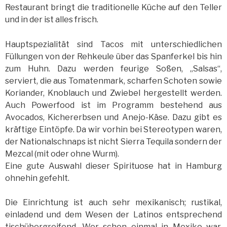
Restaurant bringt die traditionelle Küche auf den Teller
und in der ist alles frisch.
Hauptspezialität sind Tacos mit unterschiedlichen
Füllungen von der Rehkeule über das Spanferkel bis hin
zum Huhn. Dazu werden feurige Soßen, „Salsas“,
serviert, die aus Tomatenmark, scharfen Schoten sowie
Koriander, Knoblauch und Zwiebel hergestellt werden.
Auch Powerfood ist im Programm bestehend aus
Avocados, Kichererbsen und Anejo-Käse. Dazu gibt es
kräftige Eintöpfe. Da wir vorhin bei Stereotypen waren,
der Nationalschnaps ist nicht Sierra Tequila sondern der
Mezcal (mit oder ohne Wurm).
Eine gute Auswahl dieser Spirituose hat in Hamburg
ohnehin gefehlt.
Die Einrichtung ist auch sehr mexikanisch; rustikal,
einladend und dem Wesen der Latinos entsprechend
tischübergreifend. Wer schon einmal in Mexiko war,