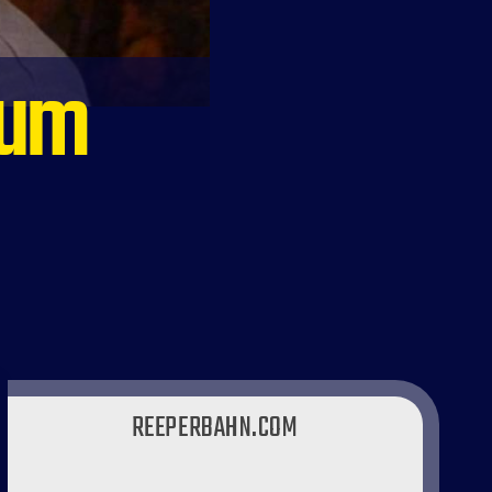
eum
REEPERBAHN.COM