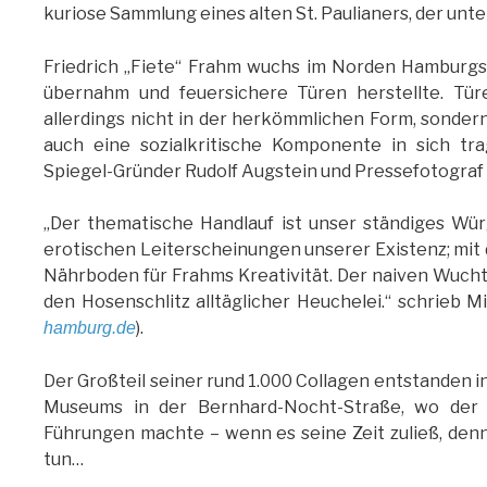
kuriose Sammlung eines alten St. Paulianers, der unt
Friedrich „Fiete“ Frahm wuchs im Norden Hamburgs 
übernahm und feuersichere Türen herstellte. Türe
allerdings nicht in der herkömmlichen Form, sondern
auch eine sozialkritische Komponente in sich tr
Spiegel-Gründer Rudolf Augstein und Pressefotograf
„Der thematische Handlauf ist unser ständiges Wü
erotischen Leiterscheinungen unserer Existenz; mit 
Nährboden für Frahms Kreativität. Der naiven Wucht 
den Hosenschlitz alltäglicher Heuchelei.“ schrieb M
).
hamburg.de
Der Großteil seiner rund 1.000 Collagen entstanden i
Museums in der Bernhard-Nocht-Straße, wo der 
Führungen machte – wenn es seine Zeit zuließ, den
tun…